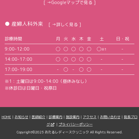
[ →Googleマップで見る ]
● 産婦人科外来
[ →詳しく見る ]
診療時間
月
火
水
木
金
土
日・祝
9:00-12:00
◯
◯
◯
◯
◯
◯
-
※1
14:00-17:00
◯
◯
◯
◯
◯
-
-
17:00-19:00
-
◯
-
◯
◯
-
-
※1：土曜日は9:00-14:00（昼休みなし）
※休診日は日曜日・祝祭日
HOME
｜
お知らせ
｜
医師紹介
｜
診療案内
｜
施設案内
｜
アクセス
｜
お問い合わせ
｜
院長ブロ
グ
｜
プライバシーポリシー
Copyright©2023 おたるレディースクリニック All Rights Reserved.